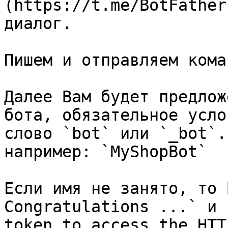
(https://t.me/BotFather
диалог.

Пишем и отправляем кома
Далее Вам будет предлож
бота, обязательное усло
слово `bot` или `_bot`.
например: `MyShopBot`

Если имя не занято, то 
Congratulations ...` и 
token to access the HTT