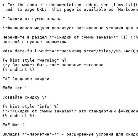
> For the complete documentation index, see [llms.txt](
`.md` to page URLs; this page is available as [Markdown
# Скидки от суммы заказа

**Функционал модуля реализует расширенные условия для п
Перейдите в раздел **«Скидки от суммы заказа»** (1) (:h
настройте нужные параметры

<div data-full-width="true"><img src="/files/yH6l2AdTQu
{% hint style="warning" %}

\*у Вас может быть свое название магазина

{% endhint %}

### Создание скидки

#### Шаг 1

Создайте скидку \*

{% hint style="info" %}

**\*«Скидки от суммы заказа»** это стандартный функцион
{% endhint %}

### Шаг 2

Вкладка **«Маркетинг»** - расширенные условия для скидк