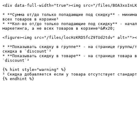
<div data-full-width="true"><img src="/files/BOA3xoInLK
* **Сумма от/до только попадающие под скидку** - минима
всех товаров в корзине¹

* **Кол-во от/до только попадающие под скидку** - начал
маркетинга, а не всех товаров в корзине¹&#x20;

<figure><img src="/files/locHzKRD5fcZ9TUd2tdv" alt=""><
* **Показывать скидку в группе** - на странице группы/т
скидка в `discount`²

* **Показывать скидку в товаре** - на странице товара в
`discount`²

{% hint style="warning" %}

² Скидка добавляется если у товара отсутствует стандарт