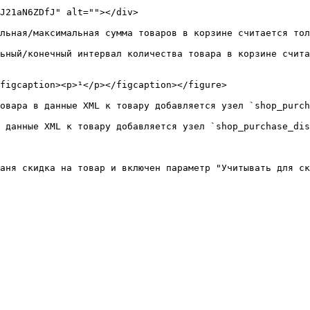
J21aN6ZDfJ" alt=""></div>

льная/максимальная сумма товаров в корзине считается тол
ьный/конечный интервал количества товара в корзине счита
figcaption><p>¹</p></figcaption></figure>

овара в данные XML к товару добавляется узел `shop_purch
 данные XML к товару добавляется узел `shop_purchase_dis
аня скидка на товар и включен параметр "Учитывать для ск