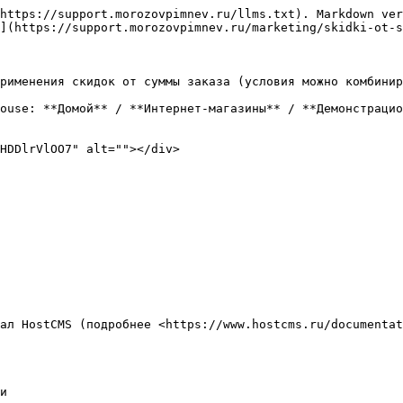
https://support.morozovpimnev.ru/llms.txt). Markdown ver
](https://support.morozovpimnev.ru/marketing/skidki-ot-s
рименения скидок от суммы заказа (условия можно комбинир
ouse: **Домой** / **Интернет-магазины** / **Демонстрацио
HDDlrVlOO7" alt=""></div>

ал HostCMS (подробнее <https://www.hostcms.ru/documentat
и
