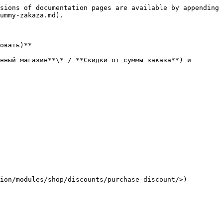
sions of documentation pages are available by appending 
ummy-zakaza.md).

овать)**

нный магазин**\* / **Скидки от суммы заказа**) и 
ion/modules/shop/discounts/purchase-discount/>)
