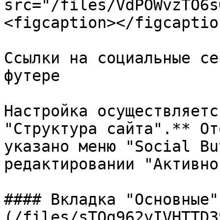
src="/files/VdPOWvzTO6s
<figcaption></figcaptio
Ссылки на социальные се
футере

Настройка осуществляетс
"Структура сайта".** От
указано меню "Social Bu
редактировании "Активно
#### Вкладка "Основные"
(/files/sTOg962yIVHTTD3