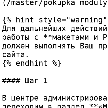
(/master/pokupka-moduly
{% hint style="warning" 
Для дальнейших действий
работы с **макетами и P
должен выполнять Ваш пр
сайта.

{% endhint %}

#### Шаг 1

В центре администрирова
переходим в раздел **«М