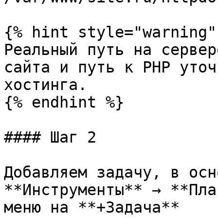
{% hint style="warning" 
Реальный путь на сервер
сайта и путь к PHP уточ
хостинга.

{% endhint %}

#### Шаг 2

Добавляем задачу, в осн
**Инструменты** → **Пла
меню на **+Задача**
