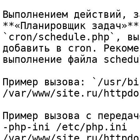
Выполнением действий, з
**«Планировщик задач»**
`cron/schedule.php`, вы
добавить в cron. Рекоме
выполнение файла schedu
Пример вызова: `/usr/bi
/var/www/site.ru/httpdo
Пример вызова с передач
-php-ini /etc/php.ini 
/var/www/site.ru/httpdo